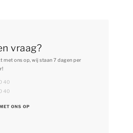
en vraag?
 met ons op, wij staan 7 dagen per
r!
0 40
0 40
MET ONS OP