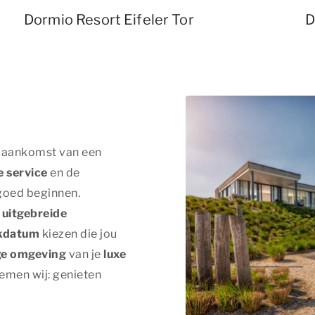
Dormio Resort Eifeler Tor
D
ij aankomst van een
 service
en de
 goed beginnen.
s
uitgebreide
ekdatum
kiezen die jou
ige omgeving
van je
luxe
oemen wij:
genieten